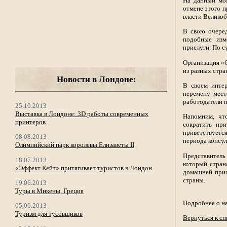
На данный мо
отмене этого п
власти Велико
В свою очеред
подобные изм
прислуги. По с
Организация «
из разных стра
Новости в Лондоне:
В своем интер
перемену мест
работодатели п
25.10.2013
Выставка в Лондоне: 3D работы современных
Напомним, что
принтеров
сократить при
приветствует
08.08.2013
периода консул
Олимпийский парк королевы Елизаветы II
Представитель
18.07.2013
который стран
«Эффект Кейт» притягивает туристов в Лондон
домашней прис
страны.
19.06.2013
Туры в Микены, Греция
Подробнее о н
05.06.2013
Туризм для тусовщиков
Вернуться к сп